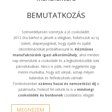
BEMUTATKOZÁS
Szenvedélyesen szeretjük a jó csokoládét.
2012 óta bárhol is járunk a világban, fürkésszük az új
ízeket, alapanyagokat, hogy újabb és újabb
ízkombinációkat próbálhassunk ki.
Kézműves
manufaktúránk igazi alkotóműhely
, ahol minden
nap elmerülünk a csokoládé és a legkülönbözőbb ízek
párosításában. Nincs is jobb, mint reggelente úgy
menni munkába, hogy azt várjuk, aznap milyen
kalandok és felfedezések várnak!
Törekvéseinket
számos hazai és nemzetközi díj
is
jutalmazta. Fedezd fel velünk te is a
minőségi
csokoládék és bonbonok
csodálatos világát!
MEGNÉZEM