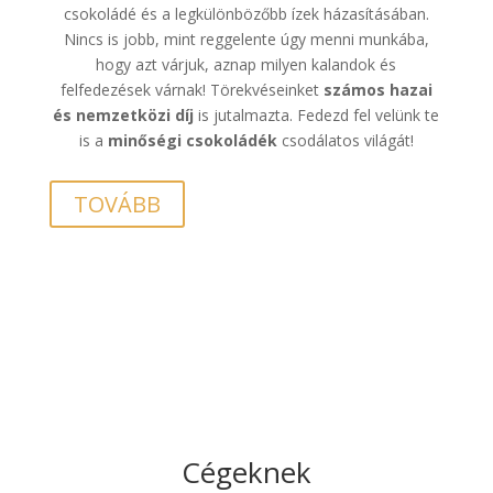
csokoládé és a legkülönbözőbb ízek házasításában.
Nincs is jobb, mint reggelente úgy menni munkába,
hogy azt várjuk, aznap milyen kalandok és
felfedezések várnak! Törekvéseinket
számos hazai
és nemzetközi díj
is jutalmazta. Fedezd fel velünk te
is a
minőségi csokoládék
csodálatos világát!
TOVÁBB
Cégeknek