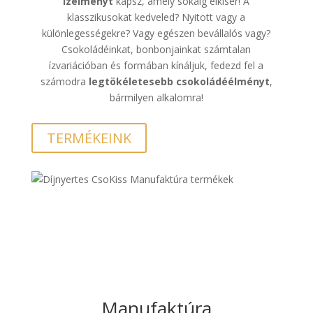
ízélményt
kapsz, amely sokáig elkísér! A
klasszikusokat kedveled? Nyitott vagy a
különlegességekre? Vagy egészen bevállalós vagy?
Csokoládéinkat, bonbonjainkat számtalan
ízvariációban és formában kínáljuk, fedezd fel a
számodra
legtökéletesebb csokoládéélményt
,
bármilyen alkalomra!
TERMÉKEINK
Manufaktúra