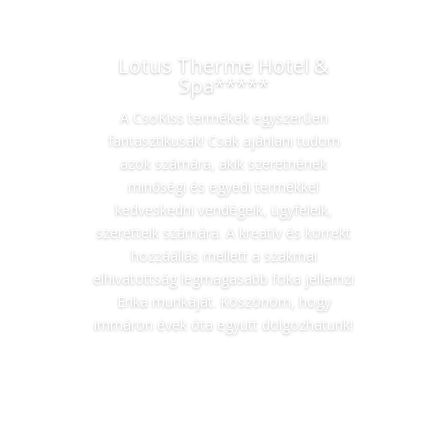
Lotus Therme Hotel &
Spa*****
A CsoKiss termékek egyszerűen
fantasztikusak! Csak ajánlani tudom
azok számára, akik szeretnének
minőségi és egyedi termékkel
kedveskedni vendégeik, ügyfeleik,
szeretteik számára. A kreatív és korrekt
hozzáállás mellett a szakmai
elhivatottság legmagasabb foka jellemzi
Erika munkáját. Köszönöm, hogy
immáron évek óta együtt dolgozhatunk!